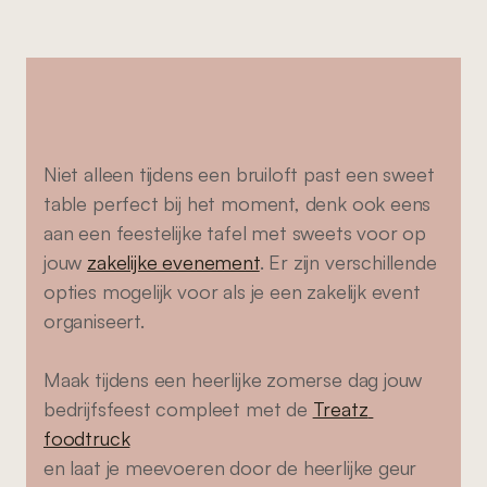
Bruiloft
en
event
styling
met
de
sweet
table
van
Treatz
Niet alleen tijdens een bruiloft past een sweet 
table perfect bij het moment, denk ook eens 
aan een feestelijke tafel met sweets voor op 
jouw 
zakelijke evenement
. Er zijn verschillende 
opties mogelijk voor als je een zakelijk event 
organiseert. 
Maak tijdens een heerlijke zomerse dag jouw 
bedrijfsfeest compleet met de 
Treatz 
foodtruck
en laat je meevoeren door de heerlijke geur 