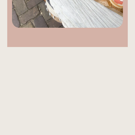
Sweet
reviews
of
happy
customers
“We wilden iets bijzonders voor het 
kinderfeestje van mijn dochter. De meiden 
vonden het er superleuk uitzien en het was erg 
lekker.”
Marijke