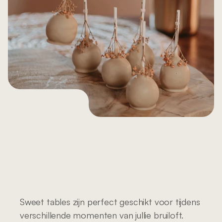
Laat
de
gasten
smelten
met
een
smaakvolle
desserttafel
Sweet tables zijn perfect geschikt voor tijdens 
verschillende momenten van jullie bruiloft. 