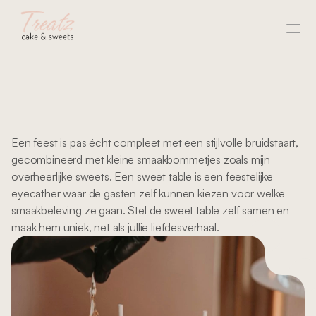
“A
table
full
of
sweet
magic”
Luxe
sweets
en
(bruids)taarten
op
een
perfect
gestylde
sweet
table
Een feest is pas écht compleet met een stijlvolle bruidstaart, 
gecombineerd met kleine smaakbommetjes zoals mijn 
overheerlijke sweets. Een sweet table is een feestelijke 
eyecather waar de gasten zelf kunnen kiezen voor welke 
smaakbeleving ze gaan. Stel de sweet table zelf samen en 
maak hem uniek, net als jullie liefdesverhaal.